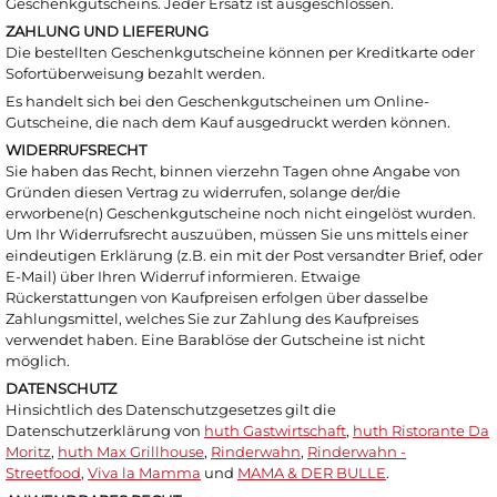
Geschenkgutscheins. Jeder Ersatz ist ausgeschlossen.
ZAHLUNG UND LIEFERUNG
Die bestellten Geschenkgutscheine können per Kreditkarte oder
Sofortüberweisung bezahlt werden.
Es handelt sich bei den Geschenkgutscheinen um Online-
Gutscheine, die nach dem Kauf ausgedruckt werden können.
WIDERRUFSRECHT
Sie haben das Recht, binnen vierzehn Tagen ohne Angabe von
Gründen diesen Vertrag zu widerrufen, solange der/die
erworbene(n) Geschenkgutscheine noch nicht eingelöst wurden.
Um Ihr Widerrufsrecht auszuüben, müssen Sie uns mittels einer
eindeutigen Erklärung (z.B. ein mit der Post versandter Brief, oder
E-Mail) über Ihren Widerruf informieren. Etwaige
Rückerstattungen von Kaufpreisen erfolgen über dasselbe
Zahlungsmittel, welches Sie zur Zahlung des Kaufpreises
verwendet haben. Eine Barablöse der Gutscheine ist nicht
möglich.
DATENSCHUTZ
Hinsichtlich des Datenschutzgesetzes gilt die
Datenschutzerklärung von
huth Gastwirtschaft
,
huth Ristorante Da
Moritz
,
huth Max Grillhouse
,
Rinderwahn
,
Rinderwahn -
Streetfood
,
Viva la Mamma
und
MAMA & DER BULLE
.