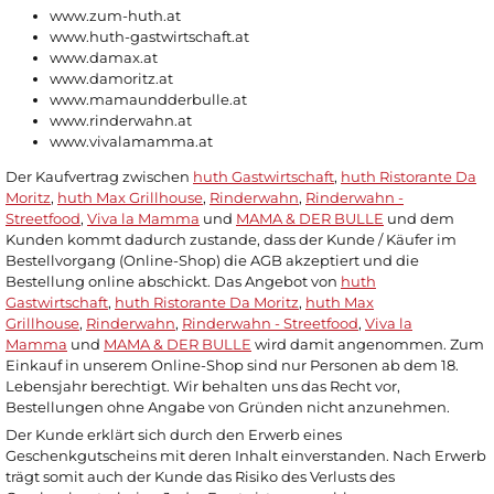
www.zum-huth.at
www.huth-gastwirtschaft.at
www.damax.at
www.damoritz.at
www.mamaundderbulle.at
www.rinderwahn.at
www.vivalamamma.at
Der Kaufvertrag zwischen
huth Gastwirtschaft
,
huth Ristorante Da
Moritz
,
huth Max Grillhouse
,
Rinderwahn
,
Rinderwahn -
Streetfood
,
Viva la Mamma
und
MAMA & DER BULLE
und dem
Kunden kommt dadurch zustande, dass der Kunde / Käufer im
Bestellvorgang (Online-Shop) die AGB akzeptiert und die
Bestellung online abschickt. Das Angebot von
huth
Gastwirtschaft
,
huth Ristorante Da Moritz
,
huth Max
Grillhouse
,
Rinderwahn
,
Rinderwahn - Streetfood
,
Viva la
Mamma
und
MAMA & DER BULLE
wird damit angenommen. Zum
Einkauf in unserem Online-Shop sind nur Personen ab dem 18.
Lebensjahr berechtigt. Wir behalten uns das Recht vor,
Bestellungen ohne Angabe von Gründen nicht anzunehmen.
Der Kunde erklärt sich durch den Erwerb eines
Geschenkgutscheins mit deren Inhalt einverstanden. Nach Erwerb
trägt somit auch der Kunde das Risiko des Verlusts des